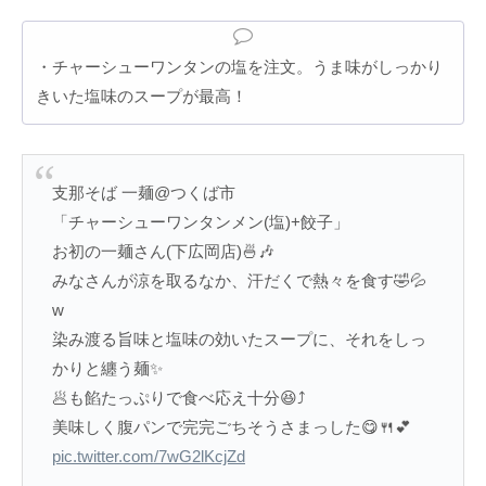
・チャーシューワンタンの塩を注文。うま味がしっかり
きいた塩味のスープが最高！
支那そば 一麺@つくば市
「チャーシューワンタンメン(塩)+餃子」
お初の一麺さん(下広岡店)🍜🎶
みなさんが涼を取るなか、汗だくで熱々を食す🤣💦
w
染み渡る旨味と塩味の効いたスープに、それをしっ
かりと纏う麺✨
🥟も餡たっぷりで食べ応え十分😆⤴️
美味しく腹パンで完完ごちそうさまっした😋🍴💕
pic.twitter.com/7wG2lKcjZd