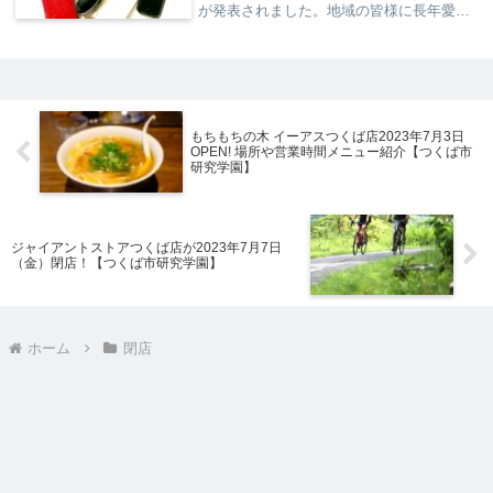
が発表されました。地域の皆様に長年愛さ
れてきたこの店舗が閉店することは、多く
の方々にとって寂しいニュースとなること
でしょう。WonderGOO 境...
もちもちの木 イーアスつくば店2023年7月3日
OPEN! 場所や営業時間メニュー紹介【つくば市
研究学園】
ジャイアントストアつくば店が2023年7月7日
（金）閉店！【つくば市研究学園】
ホーム
閉店