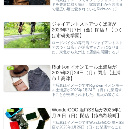
ドを豊富に取り揃え、家族連れから若者ま
で幅広い層に愛されているRight-on（ライ
トオン）。その中でもイーアスつくば店
は、地域のショッピングスポットとして親
しまれてきました。しかし、2025年2月
ジャイアントストアつくば店が
閉店
24...
2023年7月7日（金）閉店！【つく
ば市研究学園】
ロードバイクの専門店「ジャイアントスト
アのつくば店」が閉店することになりまし
た。東北から九州まで店舗を展開するジャ
イアントストアでは、初心者の方から上級
者の方まで丁寧な接客サービスで、自分に
あったロードバイクの購入やメンテナンス
Right-on イオンモール土浦店が
閉店
が受けられま...
2025年2月24日（月）閉店【土浦
市上高津】
＊写真はイメージですRight-on イオンモー
ル土浦店が2025年2月24日（月）に閉店す
ることが発表されました。地元の皆さんに
とっては、長年親しまれてきたお店の閉店
は寂しいニュースです。Right-onは、カジ
ュアルなファッションアイテ...
WonderGOO 境FiSS店が2025年1
閉店
月26日（日）閉店【猿島郡境町】
＊写真はイメージですWonderGOO 境FiSS
店が2025年1月26日（日）に閉店すること