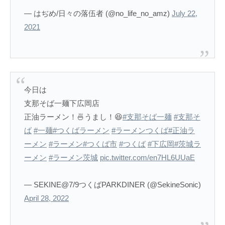
— はぢめ/日々の落伍者 (@no_life_no_amz)
July 22,
2021
今日は
支那そば一麺下広岡店
正油ラーメン！🍜うまし！😆
#支那そば一麺
#支那そ
ば
#一麺
#つくばラーメン
#ラーメンつくば
#正油ラ
ーメン
#ラーメン
#つくば市
#つくば
#下広岡
#茨城ラ
ーメン
#ラーメン茨城
pic.twitter.com/en7HL6UUaE
— SEKINE@7/9つくばPARKDINER (@SekineSonic)
April 28, 2022