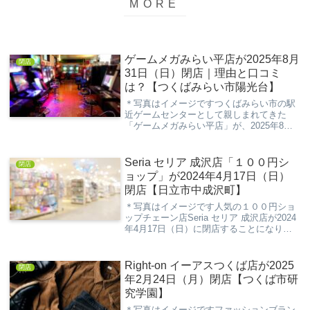
ゲームメガみらい平店が2025年8月
閉店
31日（日）閉店｜理由と口コミ
は？【つくばみらい市陽光台】
＊写真はイメージですつくばみらい市の駅
近ゲームセンターとして親しまれてきた
「ゲームメガみらい平店」が、2025年8月
31日（日）をもって閉店することが判明し
ました。駅からのアクセスが良く、音ゲー
や格ゲーなどの機種が豊富だっただけに、
Seria セリア 成沢店「１００円シ
閉店
地元のフ...
ョップ」が2024年4月17日（日）
閉店【日立市中成沢町】
＊写真はイメージです人気の１００円ショ
ップチェーン店Seria セリア 成沢店が2024
年4月17日（日）に閉店することになりま
した。今回の記事は、そんなSeria セリア
成沢店の閉店情報について紹介していきま
す。※ 記事作成時の情報の為...
Right-on イーアスつくば店が2025
閉店
年2月24日（月）閉店【つくば市研
究学園】
＊写真はイメージですファッションブラン