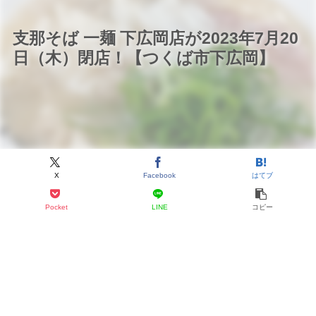
支那そば 一麺 下広岡店が2023年7月20
日（木）閉店！【つくば市下広岡】
X
Facebook
はてブ
Pocket
LINE
コピー