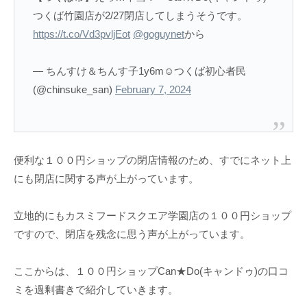
つくば竹園店が2/27閉店してしまうそうです。
https://t.co/Vd3pvljEot
@goguynet
から
— ちんすけ＆ちんす子1y6m☺︎つくば初心者民
(@chinsuke_san)
February 7, 2024
便利な１００円ショップの閉店情報のため、すでにネット上
にも閉店に関する声が上がっています。
立地的にもカスミフードスクエア学園店の１００円ショップ
ですので、閉店を残念に思う声が上がっています。
ここからは、１００円ショップCan★Do(キャンドゥ)の口コ
ミを過剰書きで紹介していきます。