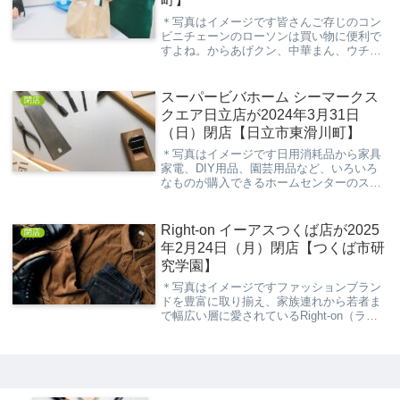
＊写真はイメージです皆さんご存じのコン
ビニチェーンのローソンは買い物に便利で
すよね。からあげクン、中華まん、ウチカ
フェスイーツ、おにぎり屋、無印良品、サ
ンドイッチ、ベーカリー、パスタ、さらに
はお酒まで幅広い商品を提供しています。
スーパービバホーム シーマークス
閉店
そんな人気コ...
クエア日立店が2024年3月31日
（日）閉店【日立市東滑川町】
＊写真はイメージです日用消耗品から家具
家電、DIY用品、園芸用品など、いろいろ
なものが購入できるホームセンターのスー
パービバホーム シーマークスクエア日立店
が閉店することになりました。今回の記事
は、そんなスーパービバホーム シーマーク
Right-on イーアスつくば店が2025
閉店
スクエ...
年2月24日（月）閉店【つくば市研
究学園】
＊写真はイメージですファッションブラン
ドを豊富に取り揃え、家族連れから若者ま
で幅広い層に愛されているRight-on（ライ
トオン）。その中でもイーアスつくば店
は、地域のショッピングスポットとして親
しまれてきました。しかし、2025年2月
24...