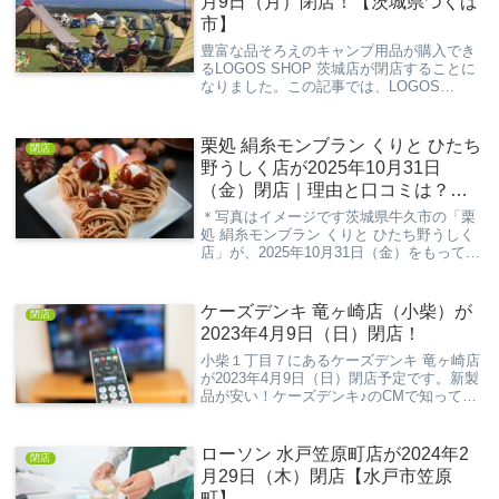
月9日（月）閉店！【茨城県つくば
市】
豊富な品そろえのキャンプ用品が購入でき
るLOGOS SHOP 茨城店が閉店することに
なりました。この記事では、LOGOS
SHOP 茨城店の閉店情報をまとめました。
※ 記事作成時の情報の為、変更があるかも
しれません。お手数ですが公式HPやS...
栗処 絹糸モンブラン くりと ひたち
閉店
野うしく店が2025年10月31日
（金）閉店｜理由と口コミは？
【西友ひたち野うしく店】
＊写真はイメージです茨城県牛久市の「栗
処 絹糸モンブラン くりと ひたち野うしく
店」が、2025年10月31日（金）をもって閉
店することが公式Instagramで発表されまし
た。西友ひたち野うしく店の閉店に伴い、
同施設内に入っていた当店も営...
ケーズデンキ 竜ヶ崎店（小柴）が
閉店
2023年4月9日（日）閉店！
小柴１丁目７にあるケーズデンキ 竜ヶ崎店
が2023年4月9日（日）閉店予定です。新製
品が安い！ケーズデンキ♪のCMで知ってい
る方も多い、あの家電量販店が閉店という
ことで残念ですね。閉店までにはまだ日数
が残っていますので、是非店舗がなくなる
ローソン 水戸笠原町店が2024年2
閉店
前...
月29日（木）閉店【水戸市笠原
町】