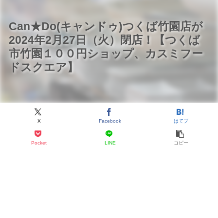
Can★Do(キャンドゥ)つくば竹園店が
2024年2月27日（火）閉店！【つくば
市竹園１００円ショップ、カスミフー
ドスクエア】
X
Facebook
はてブ
Pocket
LINE
コピー