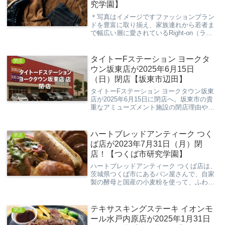
究学園】
＊写真はイメージですファッションブラン
ドを豊富に取り揃え、家族連れから若者ま
で幅広い層に愛されているRight-on（ライ
トオン）。その中でもイーアスつくば店
は、地域のショッピングスポットとして親
しまれてきました。しかし、2025年2月
タイトーFステーション ヨークタ
閉店
24...
ウン坂東店が2025年6月15日
（日）閉店【坂東市辺田】
タイトーFステーション ヨークタウン坂東
店が2025年6月15日に閉店へ。坂東市の貴
重なアミューズメント施設の閉店理由や口
コミ情報を詳しく紹介します。
ハートブレッドアンティーク つく
閉店
ば店が2023年7月31日（月）閉
店！【つくば市研究学園】
ハートブレッドアンティーク つくば店は、
茨城県つくば市にあるパン屋さんで、自家
製の酵母と国産の小麦粉を使って、ふわふ
わで香ばしいパンを焼いています。店内に
は、食パンやクロワッサン、メロンパンな
どの定番のパンのほかに、季節やイベント
テキサスキングステーキ イオンモ
閉店
に合わせた...
ール水戸内原店が2025年1月31日