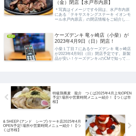
（金）閉店【水戸市内原】
＊写真はイメージです今回は、水戸市内原
にある「テキサスキングステーキ イオンモ
ール水戸内原店」の閉店情報をご紹介しま
す。イオンモール水戸内原のフードコート
内で、ジューシーなステーキが人気だった
このお店。週末には家族連れや買い物帰り
ケーズデンキ 竜ヶ崎店（小柴）が
閉店
の方々で賑...
2023年4月9日（日）閉店！
小柴１丁目７にあるケーズデンキ 竜ヶ崎店
が2023年4月9日（日）閉店予定です。新製
品が安い！ケーズデンキ♪のCMで知ってい
る方も多い、あの家電量販店が閉店という
ことで残念ですね。閉店までにはまだ日数
が残っていますので、是非店舗がなくなる
前...
特級鶏蕎麦 龍介 つくば2025年4月上旬OPEN
予定! 場所や営業時間メニュー紹介！【つくば市
桜】
& SHEEP (アンド シープ) ケーキ店2025年4月
OPEN予定! 場所や営業時間メニュー紹介！【つ
くば市桜】