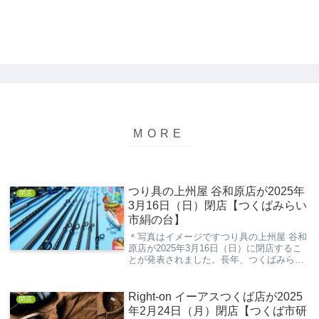
つり具の上州屋 谷和原店が2025年
閉店
3月16日（日）閉店【つくばみらい
市絹の台】
＊写真はイメージですつり具の上州屋 谷和
原店が2025年3月16日（日）に閉店するこ
とが発表されました。長年、つくばみらい
市絹の台で地域の釣り愛好家に親しまれて
きた同店の閉店は、多くの方々にとって寂
しいニュースとなるでしょう。これまで、
Right-on イーアスつくば店が2025
閉店
釣り...
年2月24日（月）閉店【つくば市研