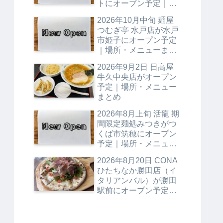
トにオープン予定｜場
所・メニューまとめ
2026年10月中旬 麺屋
つむぎ亭 水戸店が水戸
市姫子にオープン予定
｜場所・メニューまと
め
2026年9月2日 日高屋
牛久中央店がオープン
予定｜場所・メニュー
まとめ
2026年8月上旬 活龍 期
間限定麺処みつきがつ
くば市筑穂にオープン
予定｜場所・メニュー
まとめ
2026年8月20日 CONA
ひたちなか勝田店（イ
タリアンバル）が勝田
駅前にオープン予定｜
場所・メニューまとめ