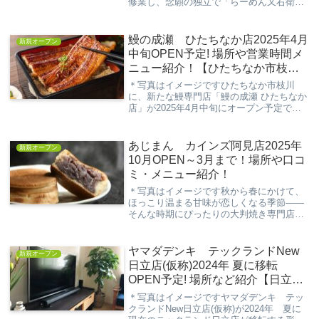
修業し、念願の独立で「らーめん又右衛
門」をオープンさせます！メインのラーメ
ンはさっぱり塩らーめんです。今回の記事
は、新規開業する「らーめん又右衛門」に
鰻の成瀬 ひたちなか店2025年4月
新規オープン
ついて紹介して...
中旬OPEN予定! 場所や営業時間メ
ニュー紹介！【ひたちなか市枝
川】
＊写真はイメージですひたちなか市枝川
に、新たな鰻専門店「鰻の成瀬 ひたちなか
店」が2025年4月中旬にオープン予定で
す。高品質な鰻をリーズナブルな価格で提
供することで知られる「鰻の成瀬」が、つ
いにひたちなか市にも登場します。鰻好き
あじまん カインズ阿見店2025年
新規オープン
の方々にと...
10月OPEN～3月まで！場所や口コ
ミ・メニュー紹介！
＊写真はイメージです秋から春にかけて、
ほっこり温まる甘味が恋しくなる季節――
そんな時期にぴったりの大判焼き専門店
「あじまん」が、カインズ阿見店に期間限
定でオープンします！テレビ番組『秘密の
ケンミンSHOW』でも紹介され話題となっ
ヤマダデンキ テックランドNew
新規オープン
た、あの名物...
日立店(仮称)2024年 夏に移転
OPEN予定! 場所など紹介【日立市
東滑川町】
＊写真はイメージですヤマダデンキ テッ
クランドNew日立店(仮称)が2024年 夏に