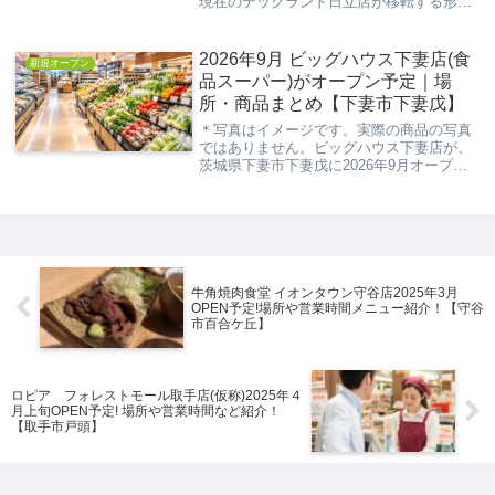
現在のテックランド日立店が移転する形で
OPEN予定です。オープン予定地は、住所
からシーマークスクエアのスーパービバホ
ームの跡地の予想です。今回の記事は、そ
2026年9月 ビッグハウス下妻店(食
新規オープン
ん...
品スーパー)がオープン予定｜場
所・商品まとめ【下妻市下妻戊】
＊写真はイメージです。実際の商品の写真
ではありません。ビッグハウス下妻店が、
茨城県下妻市下妻戊に2026年9月オープン
予定として準備が進められています。食品
スーパーとしての出店が予定されているた
め、毎日の買い物に利用しやすい店舗にな
ることが...
牛角焼肉食堂 イオンタウン守谷店2025年3月
OPEN予定!場所や営業時間メニュー紹介！【守谷
市百合ケ丘】
ロピア フォレストモール取手店(仮称)2025年４
月上旬OPEN予定! 場所や営業時間など紹介！
【取手市戸頭】