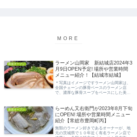
ラーメン山岡家 新結城店2024年3
新規オープン
月9日OPEN予定! 場所や営業時間
メニュー紹介！【結城市結城】
＊写真はイメージですラーメン山岡家は、
全国チェーンの豚骨ベースのラーメン店
で、濃厚な豚骨スープをベースにした美味
しいラーメンが食べられます。そんなラー
メン山岡家 結城店が現店舗は3月1日
（金）に閉店し、2024年3月9日（土）より
らーめん又右衛門が2023年8月下旬
新規オープン
移転してグ...
にOPEN! 場所や営業時間メニュー
紹介【常総市豊岡町丙】
無類のラーメン好きであるオーナーが、地
元の茨城県で１０年近く有名ラーメン店で