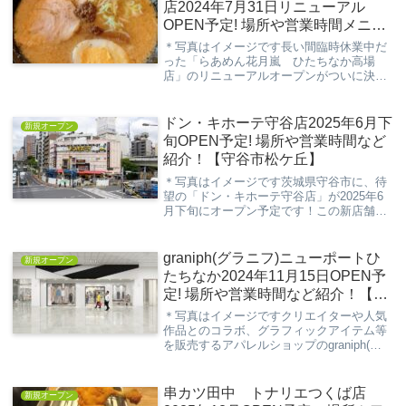
店2024年7月31日リニューアル
OPEN予定! 場所や営業時間メニュ
ー紹介！【ひたちなか市高場】
＊写真はイメージです長い間臨時休業中だ
った「らあめん花月嵐 ひたちなか高場
店」のリニューアルオープンがついに決定
しました。今回の記事は、そんなリニュー
アルオープンする「らあめん花月嵐 ひた
ちなか高場店」の情報について解説してい
ドン・キホーテ守谷店2025年6月下
新規オープン
きます。※ 記...
旬OPEN予定! 場所や営業時間など
紹介！【守谷市松ケ丘】
＊写真はイメージです茨城県守谷市に、待
望の「ドン・キホーテ守谷店」が2025年6
月下旬にオープン予定です！この新店舗
は、守谷市松ケ丘エリアに位置し、地域の
ショッピング環境をさらに充実させること
が期待されています。日用品から食品、家
graniph(グラニフ)ニューポートひ
新規オープン
電、コスメ...
たちなか2024年11月15日OPEN予
定! 場所や営業時間など紹介！【ひ
たちなか市新光町】
＊写真はイメージですクリエイターや人気
作品とのコラボ、グラフィックアイテム等
を販売するアパレルショップのgraniph(グ
ラニフ)ニューポートひたちなか店が新規オ
ープンします。今回の記事は、そんな新た
に出店する「graniph(グラニフ)ニ...
串カツ田中 トナリエつくば店
新規オープン