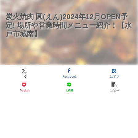
炭火焼肉 圓(えん)2024年12月OPEN予
定! 場所や営業時間メニュー紹介！【水
戸市城南】
X
Facebook
はてブ
Pocket
LINE
コピー