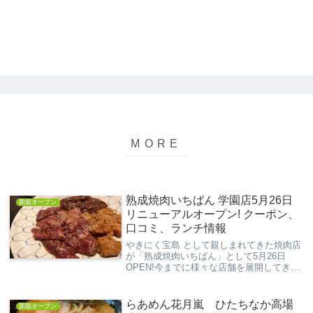
熟成焼肉いちばん 学園店5月26日
新規オープン
リニューアルオープン! クーポン、
口コミ、ランチ情報
やきにく宝島 として親しまれてきた焼肉店
が「熟成焼肉いちばん」として5月26日
OPEN!今までに様々な店舗を展開してきた
焼肉食べ放題の店舗「熟成焼肉いちばん」
になり期待と注目が集まっています。今回
の記事では、熟成焼肉いちばん 牛久店の
らあめん花月嵐 ひたちなか高場
新規オープン
食べ放...