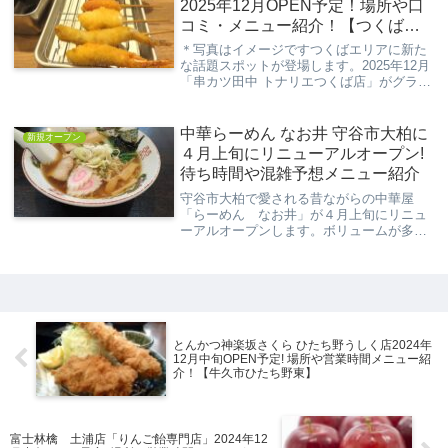
2025年12月OPEN予定！場所や口
コミ・メニュー紹介！【つくば市
吾妻】
＊写真はイメージですつくばエリアに新た
な話題スポットが登場します。2025年12月
「串カツ田中 トナリエつくば店」がグラン
ドオープン予定！大阪名物の串カツを気軽
に楽しめると人気のチェーンが、つくば駅
すぐそばの便利な場所にやってきます。家
中華らーめん なお井 守谷市大柏に
新規オープン
族連...
４月上旬にリニューアルオープン!
待ち時間や混雑予想メニュー紹介
守谷市大柏で愛される昔ながらの中華屋
「らーめん なお井」が４月上旬にリニュ
ーアルオープンします。ボリュームが多く
値段も良心的なお店という事もあり、長年
愛されてきました。そんな「らーめん な
お井」が４月上旬にリニューアルオープン
するとあって、...
とんかつ神楽坂さくら ひたち野うしく店2024年
12月中旬OPEN予定! 場所や営業時間メニュー紹
介！【牛久市ひたち野東】
富士林檎 土浦店「りんご飴専門店」2024年12