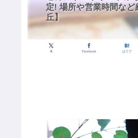
定! 場所や営業時間な
丘】
X
Facebook
はてブ