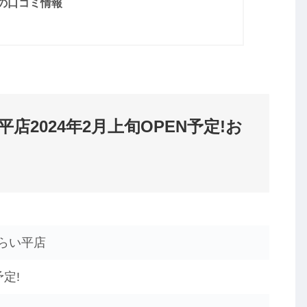
の口コミ情報
2024年2月上旬OPEN予定!お
らい平店
予定!