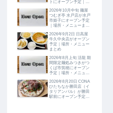
トにオープン予定｜場
所・メニューまとめ
2026年10月中旬 麺屋
つむぎ亭 水戸店が水戸
市姫子にオープン予定
｜場所・メニューまと
め
2026年9月2日 日高屋
牛久中央店がオープン
予定｜場所・メニュー
まとめ
2026年8月上旬 活龍 期
間限定麺処みつきがつ
くば市筑穂にオープン
予定｜場所・メニュー
まとめ
2026年8月20日 CONA
ひたちなか勝田店（イ
タリアンバル）が勝田
駅前にオープン予定｜
場所・メニューまとめ