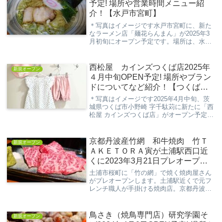
予定! 場所や営業時間メニュー紹
介！【水戸市宮町】
＊写真はイメージです水戸市宮町に、新た
なラーメン店「麺花らんまん」が2025年3
月初旬にオープン予定です。場所は、水戸
駅北口から徒歩約4分、以前「麺や三つ葉
葵」の跡地に新しく開店します。運営は株
式会社アジカン堂カンパニーが手掛けてお
西松屋 カインズつくば店2025年
新規オープン
り、地元...
４月中旬OPEN予定! 場所やブラン
ドについてなど紹介！【つくば市
小野崎 字千駄苅】
＊写真はイメージです2025年4月中旬、茨
城県つくば市小野崎 字千駄苅に新たに「西
松屋 カインズつくば店」がオープン予定で
す。子育て世代にとって頼もしい存在であ
る西松屋が、カインズつくば店内に登場す
ることで、より便利にお買い物を楽しめる
京都丹波産竹網 和牛焼肉 竹Ｔ
新規オープン
よう...
ＡＫＥＴＯＲＡ寅が土浦駅西口近
くに2023年3月21日プレオープン!
場所、営業時間、ランチ情報
土浦市桜町に「竹の網」で焼く焼肉屋さん
がプレオープンします。土浦駅近くで元フ
レンチ職人が手掛ける焼肉店。京都丹波産
竹網 和牛焼肉 竹ＴＡＫＥＴＯＲＡ寅で
竹の網を使用した和牛焼肉を楽しんでみて
は？カウンターでダイナミックな鉄板焼き
鳥さき（焼鳥専門店）研究学園そ
新規オープン
も楽しめる焼...