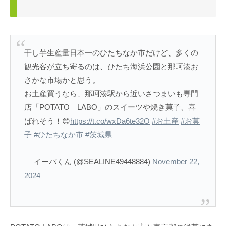
干し芋生産量日本一のひたちなか市だけど、多くの
観光客が立ち寄るのは、ひたち海浜公園と那珂湊お
さかな市場かと思う。
お土産買うなら、那珂湊駅から近いさつまいも専門
店「POTATO LABO」のスイーツや焼き菓子、喜
ばれそう！😊
https://t.co/wxDa6te32O
#お土産
#お菓
子
#ひたちなか市
#茨城県
— イーバくん (@SEALINE49448884)
November 22,
2024