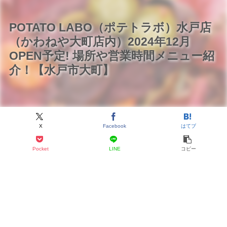
POTATO LABO（ポテトラボ）水戸店
（かわねや大町店内）2024年12月
OPEN予定! 場所や営業時間メニュー紹
介！【水戸市大町】
X
Facebook
はてブ
Pocket
LINE
コピー