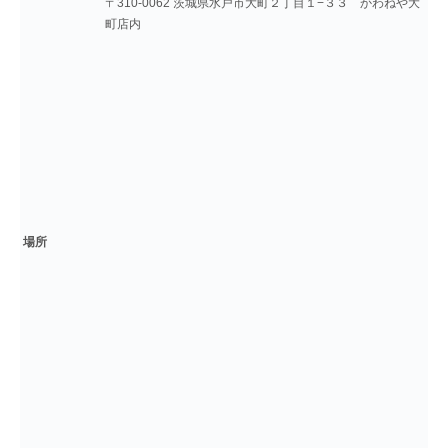
〒310-0062 茨城県水戸市大町２丁目１−３３ かわねや大
町店内
場所