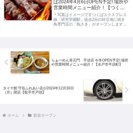
ば2024年4月6日OPEN予定! 場所や
営業時間メニュー紹介！【つくば
市研究学園】
＊写真はイメージですつくばエクスプレス
線「研究学園駅」徒歩2分の好立地に焼き
鳥専門店の「鳥さき」がオープンします。
今回の記事は、そんな新たに出店する「鳥
さき」の情報について解説していきます。
※ 記事作成時の情報の為、変更があるかも
しれません...
らぁーめん喜元門 平須店 今冬OPEN予定! 場所
や営業時間メニュー紹介！【水戸市平須町】
タイヤ館 守谷ふれあい店が2024年12月30日
（月）閉店【取手市戸頭】
ホーム
新規オープン