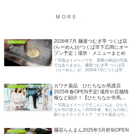
2026年7月 麺屋つむぎ亭 つくば店
新規オープン
(らーめん)がつくば市下広岡にオー
プン予定｜場所・メニューまとめ
＊写真はイメージです。実際の商品の写真
ではありません。麺屋つむぎ亭 つくば店
（らーめん）が、2026年7月につくば市下
広岡へオープン予定です。求人情報による
と、半セルフ式＆券売機導入の中華そば店
として準備が進められているようです。場
カワチ薬品 ひたちなか馬渡店
新規オープン
所は最寄...
2025年春OPEN予定! 場所や店舗情
報など紹介！【ひたちなか市馬
渡】
＊写真はイメージですこんにちは、ひたち
なか市の皆さん！2025年春、私たちの街に
新たなドラッグストア「カワチ薬品 ひたち
なか馬渡店」がオープンする予定です。日
用品から医薬品、食品まで幅広く取り揃え
るカワチ薬品の新店舗が、私たちの生活を
麺花らんまん2025年3月初旬OPEN
新規オープン
さらに...