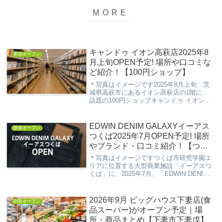
キャンドゥ イオン高萩店2025年8
新規オープン
月上旬OPEN予定! 場所や口コミな
ど紹介！【100円ショップ】
＊写真はイメージです2025年8月上旬、茨
城県高萩市にあるイオン高萩店の1階に、
話題の100円ショップキャンドゥ イオン高
萩店がオープン予定です！生活雑貨や文
具、季節商品などが揃う便利なショップと
して、地域の新しいお買い物スポットにな
EDWIN DENIM GALAXYイーアス
新規オープン
ること...
つくば2025年7月OPEN予定! 場所
やブランド・口コミ紹介！【つく
ば市研究学園】
＊写真はイメージですつくば市研究学園エ
リアに位置する大型商業施設「イーアスつ
くば」に、2025年7月、「EDWIN DENIM
GALAXY（エドウィン デニム ギャラクシ
ー）」が新たにオープン予定です。1961年
に誕生した日本発のジーンズ...
2026年9月 ビッグハウス下妻店(食
新規オープン
品スーパー)がオープン予定｜場
所・商品まとめ【下妻市下妻戊】