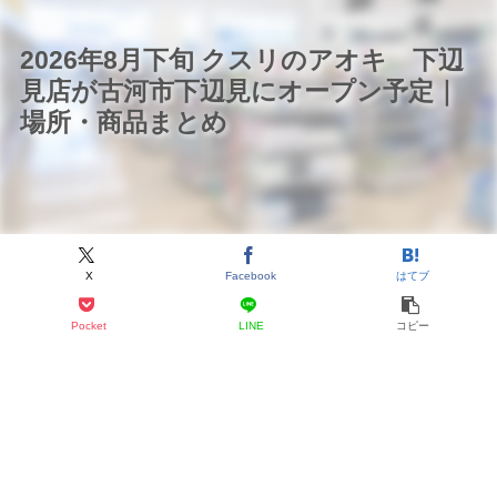
2026年8月下旬 クスリのアオキ 下辺
見店が古河市下辺見にオープン予定｜
場所・商品まとめ
X
Facebook
はてブ
Pocket
LINE
コピー