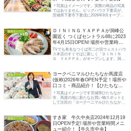
＊写真はイメージです。実際の商品の写真
ではありません。ビッグハウス下妻店が、
茨城県下妻市下妻戊に2026年9月オープン
予定として準備が進められています。食品
スーパーとしての出店が予定されているた
め、毎日の買い物に利用しやすい店舗にな
ＤＩＮＩＮＧ ＹＡＰＰＡが洞峰公
新規オープン
ることが...
園近く つくばセントラル88に2023
年4月15日OPEN! 場所や営業時間
メニュー紹介
TVでも有名なつくば市二の宮ウェストハウ
ス本店のすぐそばに新しく「ＤＩＮＩＮ
Ｇ ＹＡＰＰＡ」がオープンします。洞峰
公園の近くなので、つくば駅付近からもバ
スで10分と大学生の方にもおすすめなお店
になっています。お肉料理がメインのビー
ヨークベニマルひたちなか馬渡店
新規オープン
チリゾート...
(仮称)2026年春OPEN予定！場所や
口コミ・商品紹介！【ひたちなか
市馬渡 】
＊写真はイメージです茨城県ひたちなか
市、馬渡の地に新たなお買い物スポットと
して注目の「ヨークベニマルひたちなか馬
渡店（仮称）」が、2026年春にオープン予
定です。地域に根ざしたスーパーマーケッ
トチェーンがいよいよこのエリアに登場。
すき家 牛久中央店2024年12月19
新規オープン
広々とした...
日OPEN予定! 場所や営業時間メニ
ュー紹介！【牛久市中央】