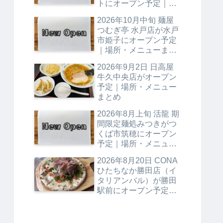
トにオープン予定｜場
所・メニューまとめ
2026年10月中旬 麺屋
つむぎ亭 水戸店が水戸
市姫子にオープン予定
｜場所・メニューまと
め
2026年9月2日 日高屋
牛久中央店がオープン
予定｜場所・メニュー
まとめ
2026年8月上旬 活龍 期
間限定麺処みつきがつ
くば市筑穂にオープン
予定｜場所・メニュー
まとめ
2026年8月20日 CONA
ひたちなか勝田店（イ
タリアンバル）が勝田
駅前にオープン予定｜
場所・メニューまとめ