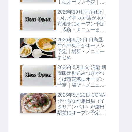
トにオープン予定｜場
所・メニューまとめ
2026年10月中旬 麺屋
つむぎ亭 水戸店が水戸
市姫子にオープン予定
｜場所・メニューまと
め
2026年9月2日 日高屋
牛久中央店がオープン
予定｜場所・メニュー
まとめ
2026年8月上旬 活龍 期
間限定麺処みつきがつ
くば市筑穂にオープン
予定｜場所・メニュー
まとめ
2026年8月20日 CONA
ひたちなか勝田店（イ
タリアンバル）が勝田
駅前にオープン予定｜
場所・メニューまとめ