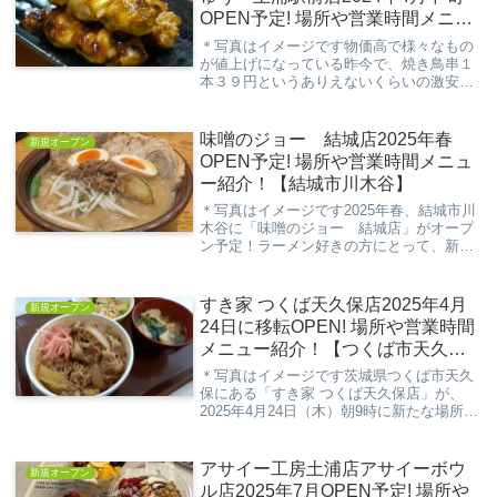
OPEN予定! 場所や営業時間メニュ
ー紹介！【土浦市大和町】
＊写真はイメージです物価高で様々なもの
が値上げになっている昨今で、焼き鳥串１
本３９円というありえないくらいの激安価
格で提供している「大衆焼き鳥酒場 やき
とりさんきゅう」の新店舗が土浦駅前にオ
ープンします！今回の記事は、そんな新た
味噌のジョー 結城店2025年春
新規オープン
に出店する「...
OPEN予定! 場所や営業時間メニュ
ー紹介！【結城市川木谷】
＊写真はイメージです2025年春、結城市川
木谷に「味噌のジョー 結城店」がオープ
ン予定！ラーメン好きの方にとって、新た
な味噌ラーメン専門店の登場はとても楽し
みなニュースですよね。今回の記事は、そ
んな新たに出店する「味噌のジョー 結城
すき家 つくば天久保店2025年4月
新規オープン
店」の情...
24日に移転OPEN! 場所や営業時間
メニュー紹介！【つくば市天久
保】
＊写真はイメージです茨城県つくば市天久
保にある「すき家 つくば天久保店」が、
2025年4月24日（木）朝9時に新たな場所へ
移転オープンします。これまでの店舗は4
月14日（月）午前9時に閉店し、新店舗は
以前「エルトリート つくば学園店」があ
アサイー工房土浦店アサイーボウ
新規オープン
っ...
ル店2025年7月OPEN予定! 場所や