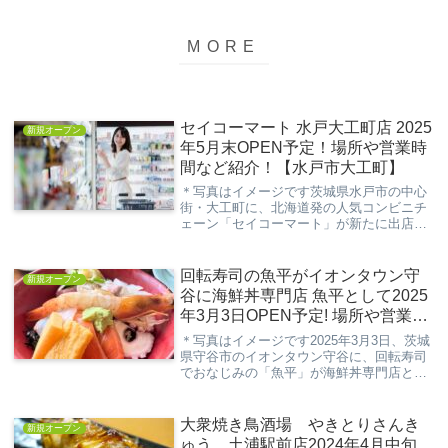
セイコーマート 水戸大工町店 2025
新規オープン
年5月末OPEN予定！場所や営業時
間など紹介！【水戸市大工町】
＊写真はイメージです茨城県水戸市の中心
街・大工町に、北海道発の人気コンビニチ
ェーン「セイコーマート」が新たに出店予
定です！オープンは2025年5月末を予定し
ており、地元の方々や通勤・通学でこのエ
リアを利用する方々にとって、便利なスポ
回転寿司の魚平がイオンタウン守
新規オープン
ットとな...
谷に海鮮丼専門店 魚平として2025
年3月3日OPEN予定! 場所や営業時
間メニュー紹介！【守谷市百合ケ
＊写真はイメージです2025年3月3日、茨城
丘】
県守谷市のイオンタウン守谷に、回転寿司
でおなじみの「魚平」が海鮮丼専門店とし
て新たにオープンします。新鮮な海の幸を
手軽に楽しめるお店として、地元の皆さん
の注目を集めています。今回は、この新店
大衆焼き鳥酒場 やきとりさんき
新規オープン
舗「魚...
ゅう 土浦駅前店2024年4月中旬