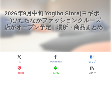
2026年9月中旬 Yogibo Store(ヨギボ
ー)ひたちなかファッションクルーズ
店がオープン予定｜場所・商品まとめ
X
Facebook
はてブ
Pocket
LINE
コピー