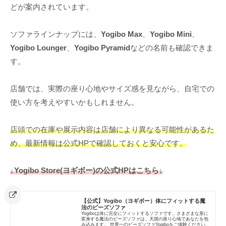
どが案内されています。
ソファラインナップには、
Yogibo Max
、
Yogibo Mini
、
Yogibo Lounger
、
Yogibo Pyramid
などの名前も確認できま
す。
店舗では、実際の座り心地やサイズ感を見ながら、自宅での
使い方を考えやすいかもしれません。
店頭での在庫や展示内容は店舗により異なる可能性があるた
め、最新情報は公式HPで確認しておくと安心です。
↓Yogibo Store(ヨギボー)の公式HPはこちら↓
【公式】Yogibo（ヨギボー）体にフィットする魔
法のビーズソファ
Yogiboは体に完全にフィットするソファです。さまざまな形に
変身する魔法のビーズソファは、天国の座り心地であなたを包
み込みます。 世界一のビーズソファYogiboをご体験ください。