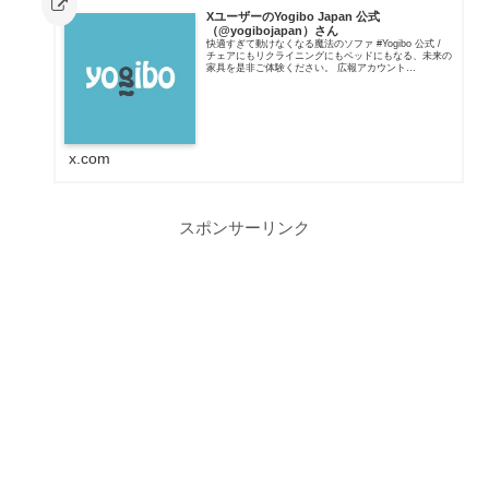
XユーザーのYogibo Japan 公式
（@yogibojapan）さん
快適すぎて動けなくなる魔法のソファ #Yogibo 公式 /
チェアにもリクライニングにもベッドにもなる、未来の
家具を是非ご体験ください。 広報アカウント
@yogibokoho 社会課題解決Project @YogiboSG YGB
@Y...
x.com
スポンサーリンク