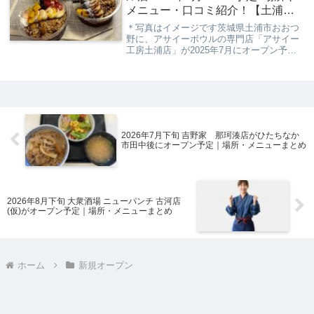
メニュー・口コミ紹介！【土浦市
おおつ野】
＊写真はイメージです茨城県土浦市おおつ
野に、アサイーボウルの専門店「アサイー
工房土浦店」が2025年7月にオープン予定
です。大阪やつくばで話題の本格アサイー
ボウルが土浦でも楽しめるとあって、注目
度は高まっています。場所は落ち着いた住
宅街の一...
2026年7月下旬 吉野家 那珂湊店がひたちなか
市田中後にオープン予定｜場所・メニューまとめ
2026年8月下旬 大衆酒場 ニューパンチ 古河店
(仮)がオープン予定｜場所・メニューまとめ
ホーム
新規オープン